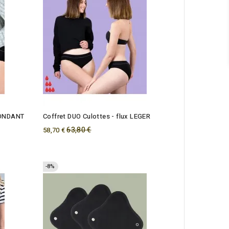
ABONDANT
Coffret DUO Culottes - flux LEGER
Regular
63,80 €
58,70 €
price
-8%