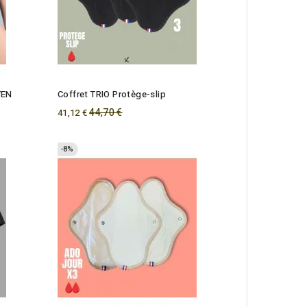
YEN
Coffret TRIO Protège-slip
Regular
44,70 €
41,12 €
price
-8%