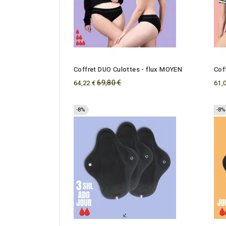
Coffret DUO Culottes - flux MOYEN
Cof
Regular
69,80 €
64,22 €
61,
price
-8%
-8%