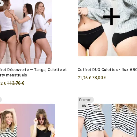
%
fret Découverte — Tanga, Culotte et
Coffret DUO Culottes - flux 
rty menstruels
Regular
78,00 €
71,76 €
Regular
113,70 €
92 €
price
price
Promo !
-10%