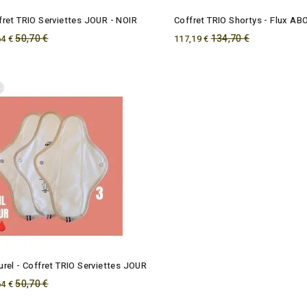
fret TRIO Serviettes JOUR - NOIR
Coffret TRIO Shortys - Flux A
Regular
50,70 €
Regular
134,70 €
64 €
117,19 €
price
price
urel - Coffret TRIO Serviettes JOUR
Regular
50,70 €
64 €
price