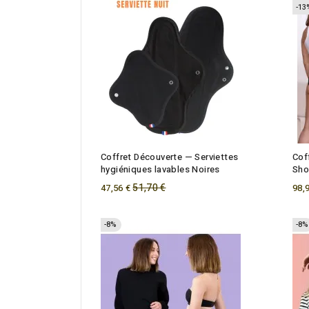
-13
Coffret Découverte — Serviettes
Cof
hygiéniques lavables Noires
Sho
Regular
51,70 €
47,56 €
98,
price
-8%
-8%