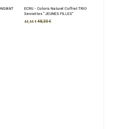
BONDANT
ECRU - Coloris Naturel Coffret TRIO
Serviettes "JEUNES FILLES"
Regular
48,30 €
44,44 €
price