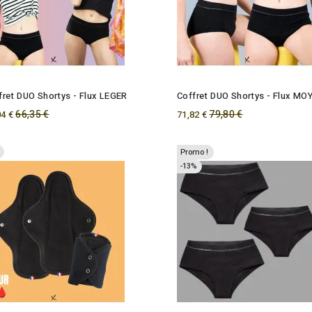
fret DUO Shortys - Flux LEGER
Coffret DUO Shortys - Flux MO
Regular
66,35 €
Regular
79,80 €
04 €
71,82 €
price
price
Promo !
-13%