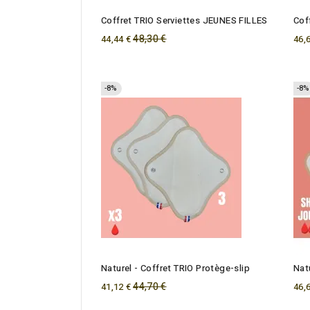
Coffret TRIO Serviettes JEUNES FILLES
Cof
Regular
48,30 €
44,44 €
46,
price
-8%
-8%
Naturel - Coffret TRIO Protège-slip
Nat
Regular
44,70 €
41,12 €
46,
price