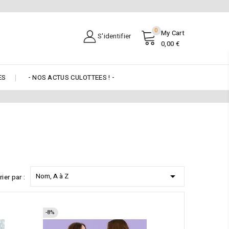
0
My Cart
S'identifier
0,00 €
ES
- NOS ACTUS CULOTTEES ! -

Nom, A à Z
rier par :
-8%