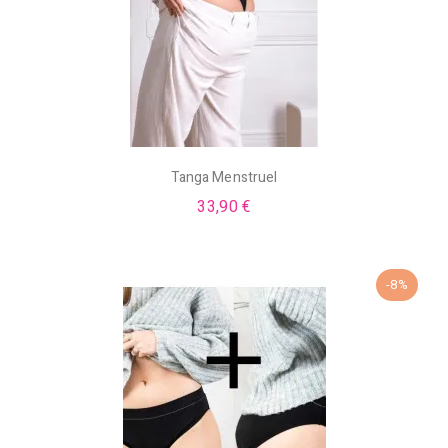
Tanga Menstruel
33,90 €
-8%