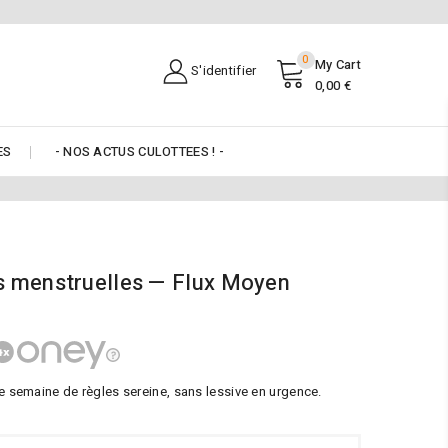
0
My Cart
S'identifier
0,00 €
ES
- NOS ACTUS CULOTTEES ! -
es menstruelles — Flux Moyen
e semaine de règles sereine, sans lessive en urgence.