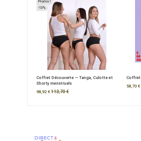
Promo !
-13%
Coffret Découverte — Tanga, Culotte et
Coffret
Shorty menstruels
58,70 €
Regular
113,70 €
98,92 €
price