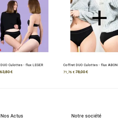
 DUO Culottes - flux LEGER
Coffret DUO Culottes - flux ABO
Regular
63,80 €
Regular
78,00 €
71,76 €
price
price
Nos Actus
Notre société