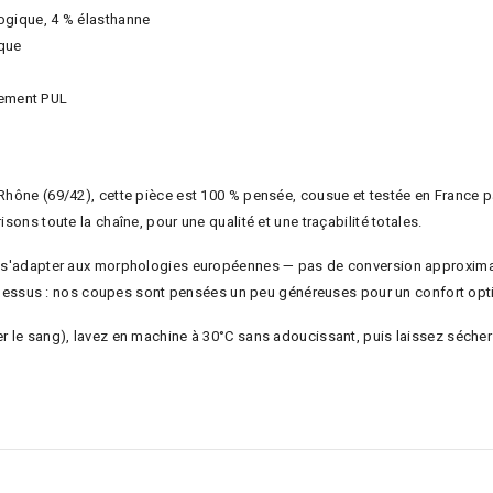
logique, 4 % élasthanne
ique
tement PUL
 Rhône (69/42), cette pièce est 100 % pensée, cousue et testée en France p
isons toute la chaîne, pour une qualité et une traçabilité totales.
our s'adapter aux morphologies européennes — pas de conversion approximat
e en dessus : nos coupes sont pensées un peu généreuses pour un confort opt
r le sang), lavez en machine à 30°C sans adoucissant, puis laissez sécher à