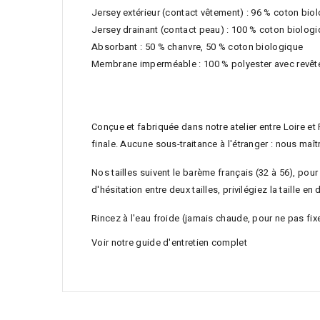
Jersey extérieur (contact vêtement) : 96 % coton bio
Jersey drainant (contact peau) : 100 % coton biolog
Absorbant : 50 % chanvre, 50 % coton biologique
Membrane imperméable : 100 % polyester avec revê
Conçue et fabriquée dans notre atelier entre Loire et
finale. Aucune sous-traitance à l'étranger : nous maîtr
Nos tailles suivent le barème français (32 à 56), p
d'hésitation entre deux tailles, privilégiez la taill
Rincez à l'eau froide (jamais chaude, pour ne pas fixe
Voir notre guide d'entretien complet