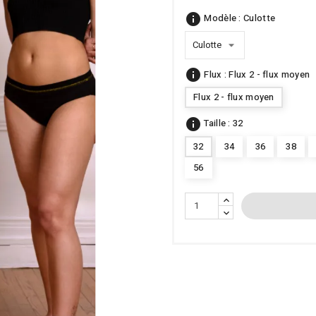
info
Modèle : Culotte
info
Flux : Flux 2 - flux moyen
Flux 2 - flux moyen
info
Taille : 32
32
34
36
38
56