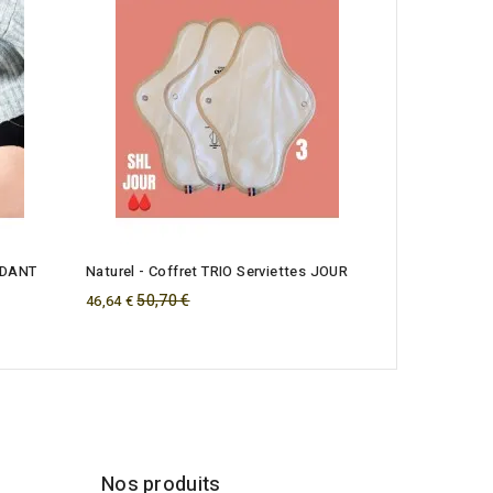
-10%
Coffret DUO 
Regul
79,80
71,82 €
price
NDANT
Naturel - Coffret TRIO Serviettes JOUR
Regular
50,70 €
46,64 €
price
Nos produits