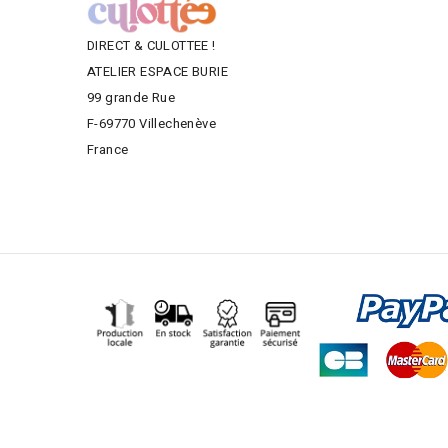
DIRECT & CULOTTEE !
ATELIER ESPACE BURIE
99 grande Rue
F-69770 Villechenève
France